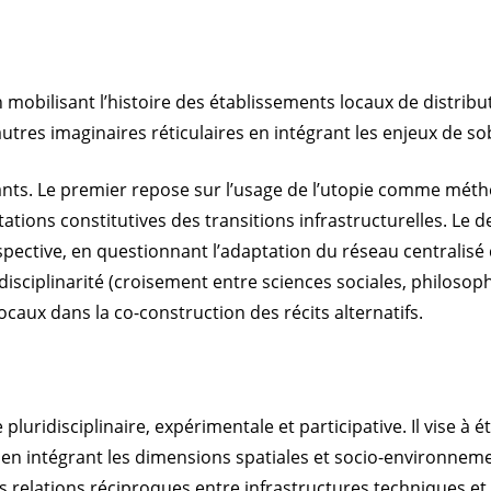
obilisant l’histoire des établissements locaux de distributi
autres imaginaires réticulaires en intégrant les enjeux de sobr
nts. Le premier repose sur l’usage de l’utopie comme métho
tions constitutives des transitions infrastructurelles. Le d
ospective, en questionnant l’adaptation du réseau centralisé
ciplinarité (croisement entre sciences sociales, philosophie
ocaux dans la co-construction des récits alternatifs.
ridisciplinaire, expérimentale et participative. Il vise à éta
en intégrant les dimensions spatiales et socio-environnem
es relations réciproques entre infrastructures techniques e