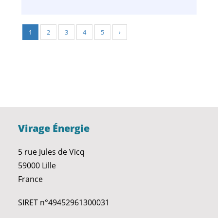
1
2
3
4
5
›
Virage Énergie
5 rue Jules de Vicq
59000 Lille
France
SIRET n°49452961300031