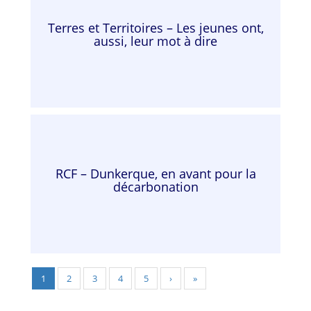
Terres et Territoires – Les jeunes ont,
aussi, leur mot à dire
RCF – Dunkerque, en avant pour la
décarbonation
1
2
3
4
5
›
»