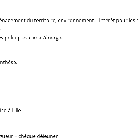
énagement du territoire, environnement… Intérêt pour les
e
s politiques climat/énergie
nthèse.
cq à Lille
igueur + chèque déjeuner