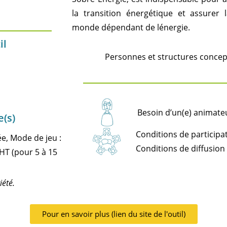
la transition énergétique et assurer 
monde dépendant de lénergie.
il
Personnes et structures concep
Besoin d’un(e) animateur
e(s)
Conditions de participat
e, Mode de jeu :
Conditions de diffusion 
 HT (pour 5 à 15
iété.
Pour en savoir plus (lien du site de l'outil)