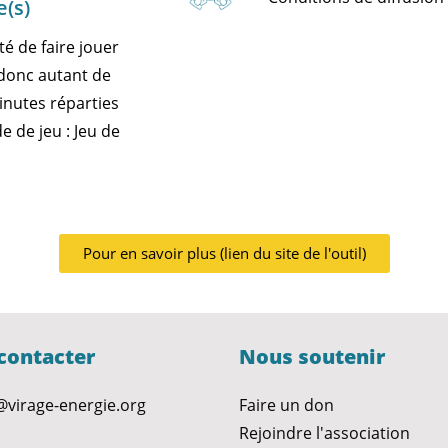
e(s)
té de faire jouer
 donc autant de
inutes réparties
 de jeu : Jeu de
Pour en savoir plus (lien du site de l'outil)
contacter
Nous soutenir
@virage-energie.org
Faire un don
Rejoindre l'association