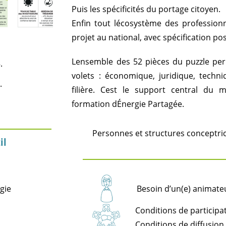
Puis les spécificités du portage citoyen.
Enfin tout lécosystème des profession
projet au national, avec spécification po
Lensemble des 52 pièces du puzzle pe
.
volets : économique, juridique, techni
T
.
filière. Cest le support central du
formation dÉnergie Partagée.
Personnes et structures conceptric
il
Besoin d’un(e) animateur
gie
Conditions de participat
Conditions de diffusion 