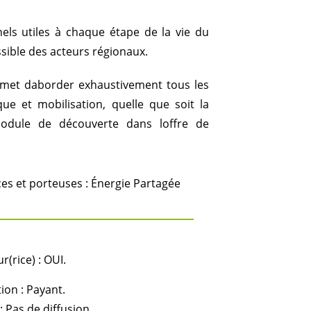
nels utiles à chaque étape de la vie du
ssible des acteurs régionaux.
rmet daborder exhaustivement tous les
que et mobilisation, quelle que soit la
 module de découverte dans loffre de
es et porteuses : Énergie Partagée
(rice) : OUI.
ion : Payant.
: Pas de diffusion.