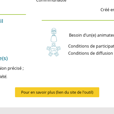
Commmunauté
Créé e
il
Besoin d’un(e) animateu
Conditions de participat
Conditions de diffusion 
e(s)
Non précisé ;
iété.
Pour en savoir plus (lien du site de l'outil)