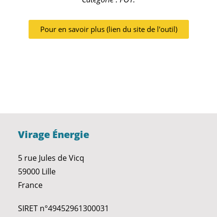
Pour en savoir plus (lien du site de l'outil)
Virage Énergie
5 rue Jules de Vicq
59000 Lille
France
SIRET n°49452961300031