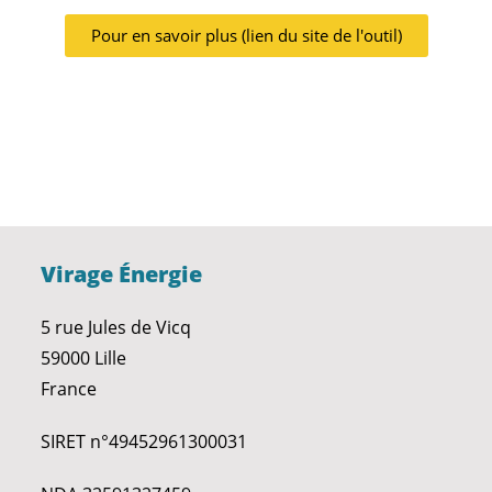
Pour en savoir plus (lien du site de l'outil)
Virage Énergie
5 rue Jules de Vicq
59000 Lille
France
SIRET n°49452961300031