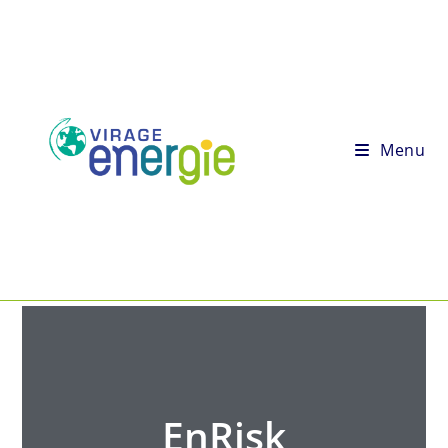
Menu
EnRisk