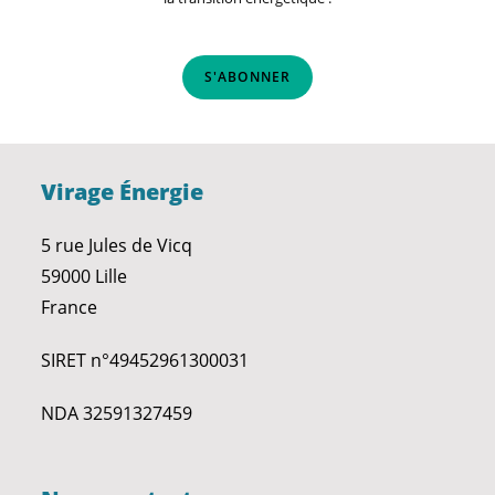
S'ABONNER
Virage Énergie
5 rue Jules de Vicq
59000 Lille
France
SIRET n°49452961300031
NDA 32591327459