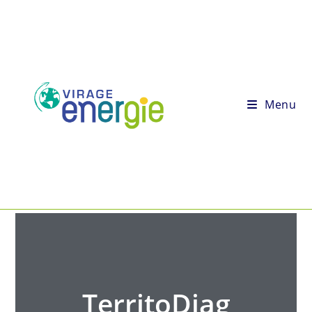
Menu
TerritoDiag