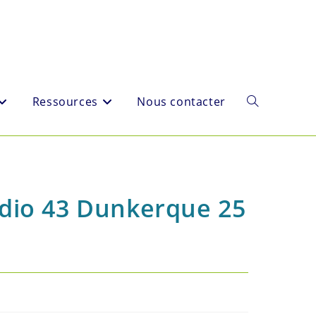
Ressources
Nous contacter
Toggle
website
udio 43 Dunkerque 25
search