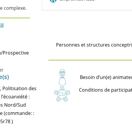
ue complexe
.
il
Personnes et structures conceptri
on/Prospective
er
e(s)
Besoin d’un(e) animateur
 Politisation des
Conditions de participat
l’écoanxiété :
és Nord/Sud
nte (commande: :
5r78 )