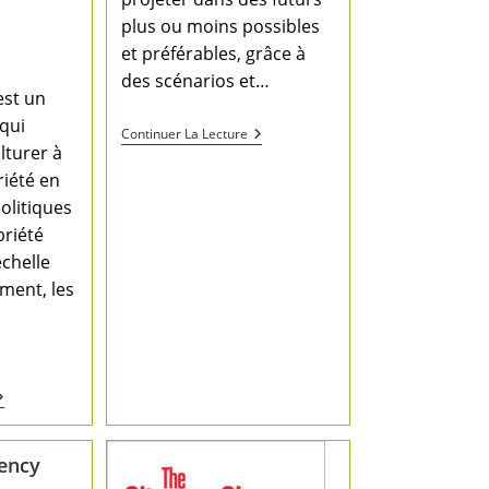
plus ou moins possibles
et préférables, grâce à
des scénarios et…
est un
 qui
Continuer La Lecture
lturer à
riété en
olitiques
briété
échelle
ement, les
ency