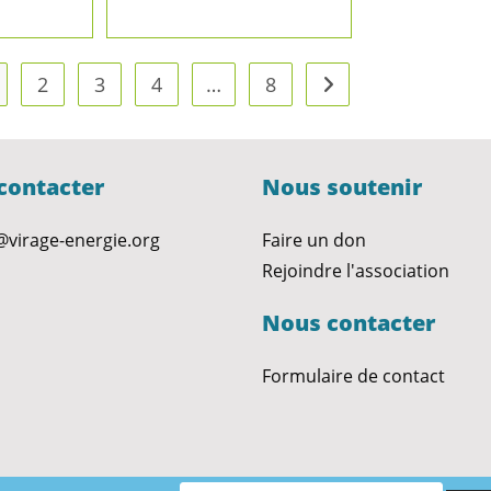
2
3
4
…
8
Go to the next page
contacter
Nous soutenir
@virage-energie.org
Faire un don
Rejoindre l'association
Nous contacter
Formulaire de contact