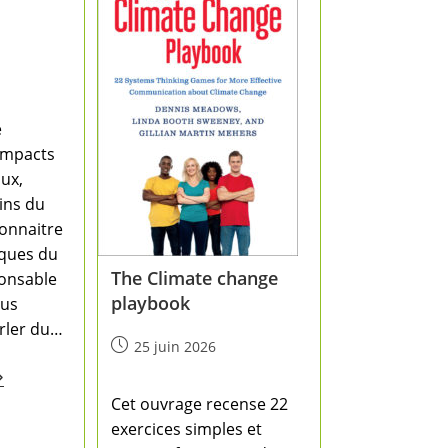
e
 impacts
ux,
ins du
onnaitre
iques du
The Climate change
onsable
playbook
lus
arler du…
25 juin 2026
Cet ouvrage recense 22
exercices simples et