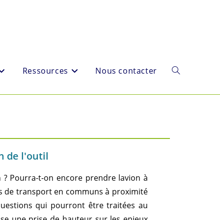
Ressources
Nous contacter
 de l'outil
n ? Pourra-t-on encore prendre lavion à
pas de transport en communs à proximité
uestions qui pourront être traitées au
roise une prise de hauteur sur les enjeux