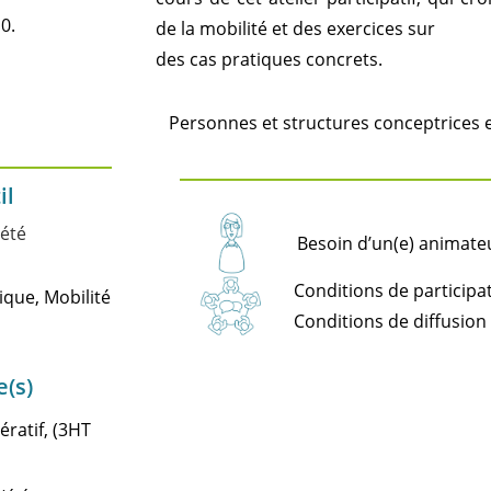
0.
de la mobilité et des exercices sur
des cas pratiques concrets.
Personnes et structures conceptrices e
il
iété
Besoin d’un(e) animateur
Conditions de participat
que, Mobilité
Conditions de diffusion 
e(s)
ratif, (3HT