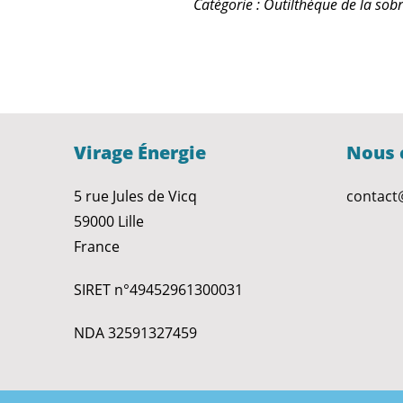
Catégorie : Outilthèque de la sobr
Virage Énergie
Nous 
5 rue Jules de Vicq
contact
59000 Lille
France
SIRET n°49452961300031
NDA 32591327459