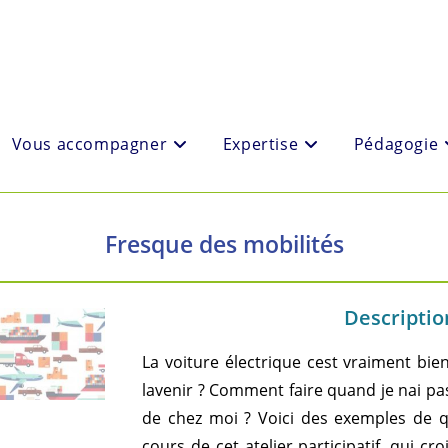
Vous accompagner
Expertise
Pédagogie
Fresque des mobilités
Description
La voiture électrique cest vraiment bie
lavenir ? Comment faire quand je nai 
de chez moi ? Voici des exemples de q
cours de cet atelier participatif, qui c