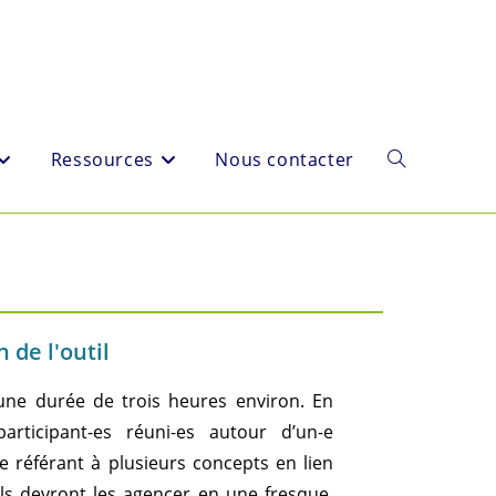
Ressources
Nous contacter
 de l'outil
’une durée de trois heures environ. En
rticipant-es réuni-es autour d’un-e
e référant à plusieurs concepts en lien
els devront les agencer en une fresque,