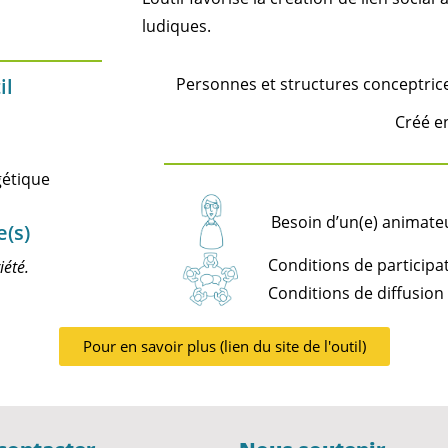
ludiques.
Personnes et structures conceptrice
il
Créé e
gétique
Besoin d’un(e) animateu
e(s)
Conditions de participat
iété.
Conditions de diffusion 
Pour en savoir plus (lien du site de l'outil)