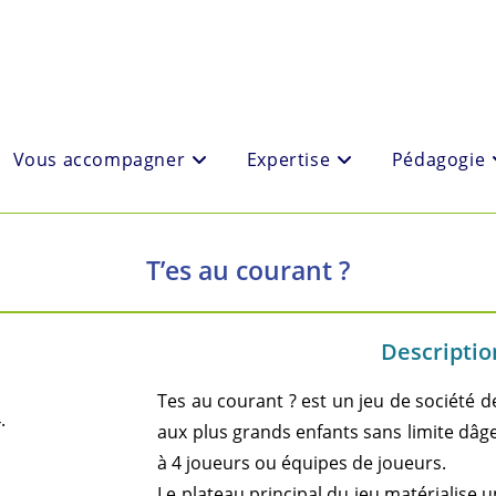
Vous accompagner
Expertise
Pédagogie
T’es au courant ?
Description
Tes au courant ? est un jeu de société 
.
aux plus grands enfants sans limite dâge
à 4 joueurs ou équipes de joueurs.
Le plateau principal du jeu matérialise