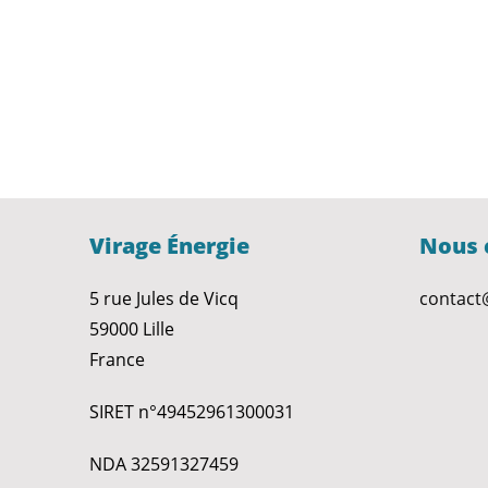
Virage Énergie
Nous 
5 rue Jules de Vicq
contact
59000 Lille
France
SIRET n°49452961300031
NDA 32591327459