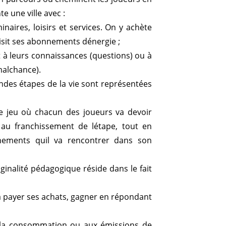
te une ville avec :
naires, loisirs et services. On y achète
isit ses abonnements dénergie ;
 à leurs connaissances (questions) ou à
malchance).
randes étapes de la vie sont représentées
 jeu où chacun des joueurs va devoir
au franchissement de létape, tout en
ements quil va rencontrer dans son
riginalité pédagogique réside dans le fait
va payer ses achats, gagner en répondant
 la consommation ou aux émissions de