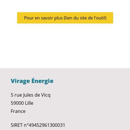
Pour en savoir plus (lien du site de l'outil)
Virage Énergie
5 rue Jules de Vicq
59000 Lille
France
SIRET n°49452961300031